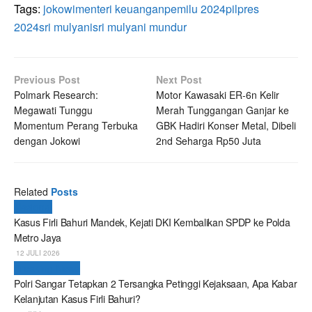
Tags:
jokowi
menteri keuangan
pemilu 2024
pilpres
2024
sri mulyani
sri mulyani mundur
Previous Post
Next Post
Polmark Research:
Motor Kawasaki ER-6n Kelir
Megawati Tunggu
Merah Tunggangan Ganjar ke
Momentum Perang Terbuka
GBK Hadiri Konser Metal, Dibeli
dengan Jokowi
2nd Seharga Rp50 Juta
Related
Posts
Nasional
Kasus Firli Bahuri Mandek, Kejati DKI Kembalikan SPDP ke Polda
Metro Jaya
12 JULI 2026
Breaking News
Polri Sangar Tetapkan 2 Tersangka Petinggi Kejaksaan, Apa Kabar
Kelanjutan Kasus Firli Bahuri?