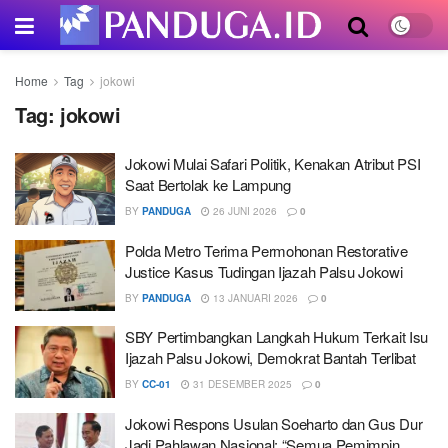
Home
Tag
jokowi
Tag:
jokowi
Jokowi Mulai Safari Politik, Kenakan Atribut PSI
Saat Bertolak ke Lampung
BY
PANDUGA
26 JUNI 2026
0
Polda Metro Terima Permohonan Restorative
Justice Kasus Tudingan Ijazah Palsu Jokowi
BY
PANDUGA
13 JANUARI 2026
0
SBY Pertimbangkan Langkah Hukum Terkait Isu
Ijazah Palsu Jokowi, Demokrat Bantah Terlibat
BY
CC-01
31 DESEMBER 2025
0
Jokowi Respons Usulan Soeharto dan Gus Dur
Jadi Pahlawan Nasional: “Semua Pemimpin