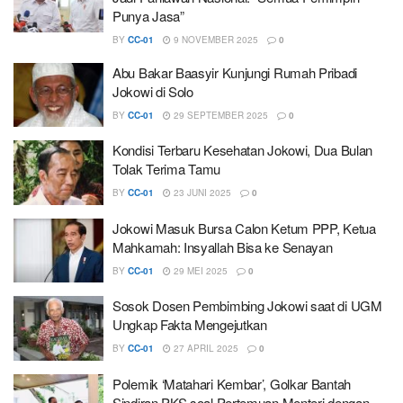
Punya Jasa”
BY
CC-01
9 NOVEMBER 2025
0
Abu Bakar Baasyir Kunjungi Rumah Pribadi
Jokowi di Solo
BY
CC-01
29 SEPTEMBER 2025
0
Kondisi Terbaru Kesehatan Jokowi, Dua Bulan
Tolak Terima Tamu
BY
CC-01
23 JUNI 2025
0
Jokowi Masuk Bursa Calon Ketum PPP, Ketua
Mahkamah: Insyallah Bisa ke Senayan
BY
CC-01
29 MEI 2025
0
Sosok Dosen Pembimbing Jokowi saat di UGM
Ungkap Fakta Mengejutkan
BY
CC-01
27 APRIL 2025
0
Polemik ‘Matahari Kembar’, Golkar Bantah
Sindiran PKS soal Pertemuan Menteri dengan