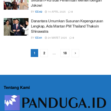
Jokowi
BY
CC-02
14 APRIL 2025
0
Danantara Umumkan Susunan Kepengurusan
Lengkap, Ada Mantan PM Thailand Thaksin
Shinawatra
BY
CC-01
24 MARET 2025
0
1
2
…
18
Tentang Kami