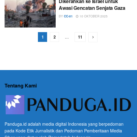
Dikerahkan ke Israel untuk
Awasi Gencatan Senjata Gaza
BY
CC-01
10 OKTOBER 2025
1
2
…
11
Tentang Kami
Panduga.id adalah media digital Indonesia yang berpedoman
pada Kode Etik Jurnalistik dan Pedoman Pemberitaan Media