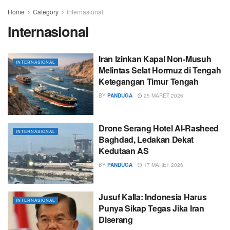
Home
Category
Internasional
Internasional
Iran Izinkan Kapal Non-Musuh
INTERNASIONAL
Melintas Selat Hormuz di Tengah
Ketegangan Timur Tengah
BY
PANDUGA
25 MARET 2026
Drone Serang Hotel Al-Rasheed
INTERNASIONAL
Baghdad, Ledakan Dekat
Kedutaan AS
BY
PANDUGA
17 MARET 2026
Jusuf Kalla: Indonesia Harus
INTERNASIONAL
Punya Sikap Tegas Jika Iran
Diserang