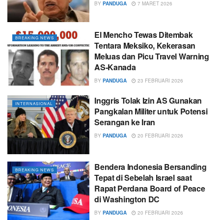
BY
PANDUGA
7 MARET 2026
El Mencho Tewas Ditembak
BREAKING NEWS
Tentara Meksiko, Kekerasan
Meluas dan Picu Travel Warning
AS-Kanada
BY
PANDUGA
23 FEBRUARI 2026
Inggris Tolak Izin AS Gunakan
INTERNASIONAL
Pangkalan Militer untuk Potensi
Serangan ke Iran
BY
PANDUGA
20 FEBRUARI 2026
Bendera Indonesia Bersanding
BREAKING NEWS
Tepat di Sebelah Israel saat
Rapat Perdana Board of Peace
di Washington DC
BY
PANDUGA
20 FEBRUARI 2026