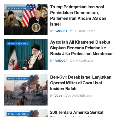
Trump Peringatkan Iran soal
INTERNASIONAL
Penindakan Demonstran,
Parlemen Iran Ancam AS dan
Israel
BY
PANDUGA
12 JANUARI 2026
Ayatollah Ali Khamenei Disebut
INTERNASIONAL
Siapkan Rencana Pelarian ke
Rusia Jika Protes Iran Membesar
BY
PANDUGA
6 JANUARI 2026
Ben-Gvir Desak Israel Lanjutkan
INTERNASIONAL
Operasi Militer di Gaza Usai
Insiden Rafah
BY
CC-01
20 OKTOBER 2025
200 Tentara Amerika Serikat
INTERNASIONAL