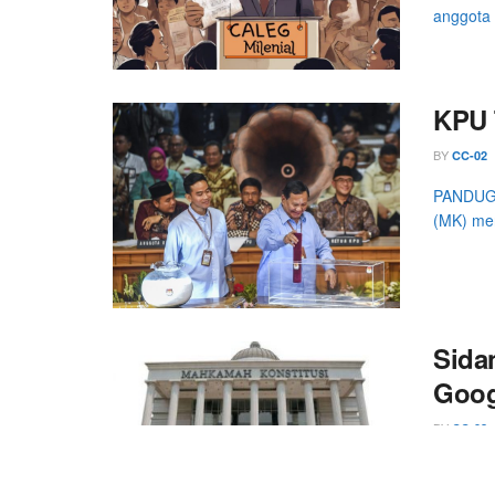
anggota 
KPU 
BY
CC-02
PANDUGA.
(MK) men
Sidan
Goog
BY
CC-02
PANDUGA
tinggi dar