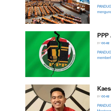
PANDUGA
mengund
PPP 
BY
CC-02
PANDUGA
memberl
Kaes
BY
CC-02
PANDUGA.
Menteng,