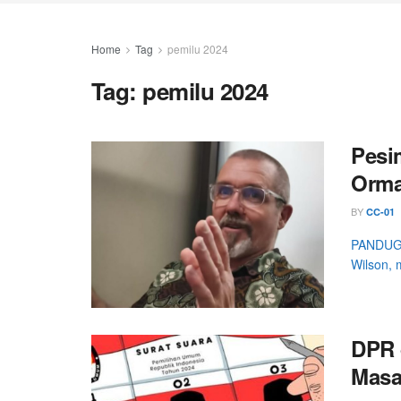
Home
Tag
pemilu 2024
Tag:
pemilu 2024
Pesi
Orma
BY
CC-01
PANDUGA.
Wilson, 
DPR 
Masa