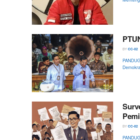
PTUN
BY
CC-02
PANDUGA.
Demokras
Surv
Pemi
BY
CC-02
PANDUGA.