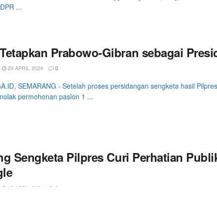
DPR ...
Tetapkan Prabowo-Gibran sebagai Presid
24 APRIL 2024
0
ID, SEMARANG - Setelah proses persidangan sengketa hasil Pilpres
olak permohonan paslon 1 ...
g Sengketa Pilpres Curi Perhatian Publik
le
18 APRIL 2024
0
.ID, SEMARANG - Lebih dari 5.000 pencarian di Google mengenai Si
i publik ...