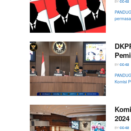
BY
CC-02
PANDUGA.
permasal
DKPP
Pemi
BY
CC-02
PANDUGA
Komisi P
Komi
2024
BY
CC-02