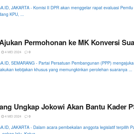
.ID, JAKARTA - Komisi II DPR akan menggelar rapat evaluasi Pemil
ang KPU, ...
Ajukan Permohonan ke MK Konversi Sua
4 MEI 2024
0
.ID, SEMARANG - Partai Persatuan Pembangunan (PPP) mengajukan
akukan kebijakan khusus yang memungkinkan perolehan suaranya ...
ang Ungkap Jokowi Akan Bantu Kader PS
4 MEI 2024
0
ID, JAKARTA - Dalam acara pembekalan anggota legislatif terpilih Part
 pekan lalu, Ketua ...