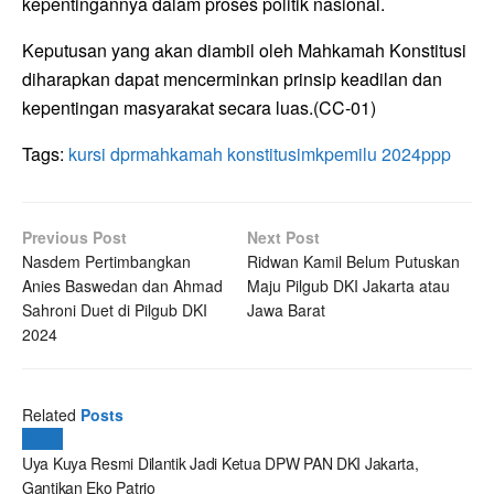
kepentingannya dalam proses politik nasional.
Keputusan yang akan diambil oleh Mahkamah Konstitusi
diharapkan dapat mencerminkan prinsip keadilan dan
kepentingan masyarakat secara luas.(CC-01)
Tags:
kursi dpr
mahkamah konstitusi
mk
pemilu 2024
ppp
Previous Post
Next Post
Nasdem Pertimbangkan
Ridwan Kamil Belum Putuskan
Anies Baswedan dan Ahmad
Maju Pilgub DKI Jakarta atau
Sahroni Duet di Pilgub DKI
Jawa Barat
2024
Related
Posts
Politik
Uya Kuya Resmi Dilantik Jadi Ketua DPW PAN DKI Jakarta,
Gantikan Eko Patrio