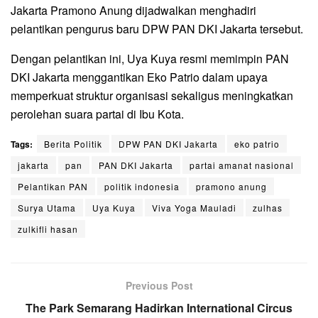
Jakarta Pramono Anung dijadwalkan menghadiri
pelantikan pengurus baru DPW PAN DKI Jakarta tersebut.
Dengan pelantikan ini, Uya Kuya resmi memimpin PAN
DKI Jakarta menggantikan Eko Patrio dalam upaya
memperkuat struktur organisasi sekaligus meningkatkan
perolehan suara partai di Ibu Kota.
Tags:
Berita Politik
DPW PAN DKI Jakarta
eko patrio
jakarta
pan
PAN DKI Jakarta
partai amanat nasional
Pelantikan PAN
politik indonesia
pramono anung
Surya Utama
Uya Kuya
Viva Yoga Mauladi
zulhas
zulkifli hasan
Previous Post
The Park Semarang Hadirkan International Circus