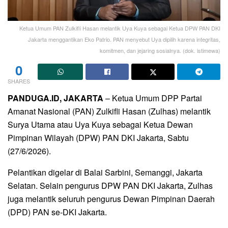
Ketua Umum PAN Zulkifli Hasan melantik Uya Kuya sebagai Ketua DPW PAN DKI
Jakarta menggantikan Eko Patrio. PAN menyebut Uya dipilih karena integritas,
komitmen, dan jejaring sosialnya. (dok. istimewa)
0
SHARES
PANDUGA.ID, JAKARTA
– Ketua Umum DPP Partai
Amanat Nasional (PAN) Zulkifli Hasan (Zulhas) melantik
Surya Utama atau Uya Kuya sebagai Ketua Dewan
Pimpinan Wilayah (DPW) PAN DKI Jakarta, Sabtu
(27/6/2026).
Pelantikan digelar di Balai Sarbini, Semanggi, Jakarta
Selatan. Selain pengurus DPW PAN DKI Jakarta, Zulhas
juga melantik seluruh pengurus Dewan Pimpinan Daerah
(DPD) PAN se-DKI Jakarta.