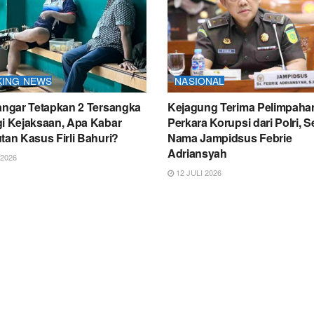
KING NEWS
NASIONAL
Sangar Tetapkan 2 Tersangka
Kejagung Terima Pelimpaha
gi Kejaksaan, Apa Kabar
Perkara Korupsi dari Polri, S
tan Kasus Firli Bahuri?
Nama Jampidsus Febrie
Adriansyah
 2026
12 JULI 2026