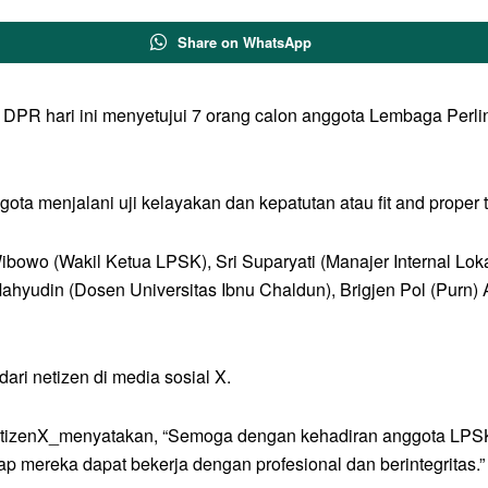
Share on WhatsApp
 DPR hari ini menyetujui 7 orang calon anggota Lembaga Per
ota menjalani uji kelayakan dan kepatutan atau fit and proper t
Wibowo (Wakil Ketua LPSK), Sri Suparyati (Manajer Internal Loka
hyudin (Dosen Universitas Ibnu Chaldun), Brigjen Pol (Purn) 
ri netizen di media sosial X.
itizenX_menyatakan, “Semoga dengan kehadiran anggota LPSK b
ap mereka dapat bekerja dengan profesional dan berintegritas.”