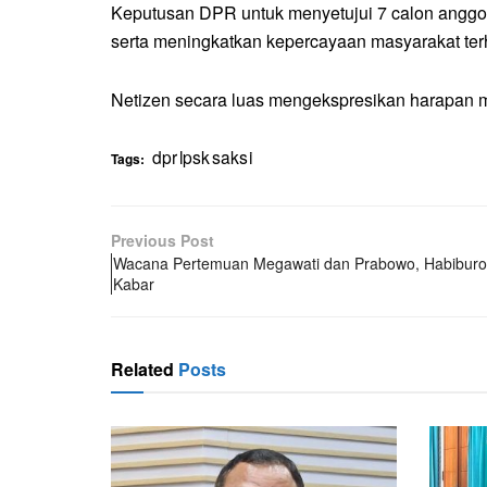
Keputusan DPR untuk menyetujui 7 calon anggo
serta meningkatkan kepercayaan masyarakat te
Netizen secara luas mengekspresikan harapan m
Tags:
dpr
lpsk
saksi
Previous Post
Wacana Pertemuan Megawati dan Prabow
Harapan dan Tunggu Kabar
Related
Posts