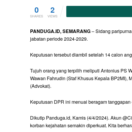
0
2
SHARES
VIEWS
PANDUGA.ID, SEMARANG
– Sidang paripurna
jabatan periode 2024-2029.
Keputusan tersebut diambil setelah 14 calon angg
Tujuh orang yang terpilih meliputi Antonius PS 
Wawan Fahrudin (Staf Khusus Kepala BP2MI), Ma
(Advokat).
Keputusan DPR ini menuai beragam tanggapan da
Dikutip Panduga.id, Kamis (4/4/2024). Akun @C
korban kejahatan semakin diperkuat. Kita berhar