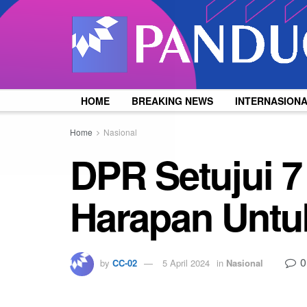
HOME
BREAKING NEWS
INTERNASION
Home
Nasional
DPR Setujui 7
Harapan Untu
0
by
CC-02
5 April 2024
in
Nasional