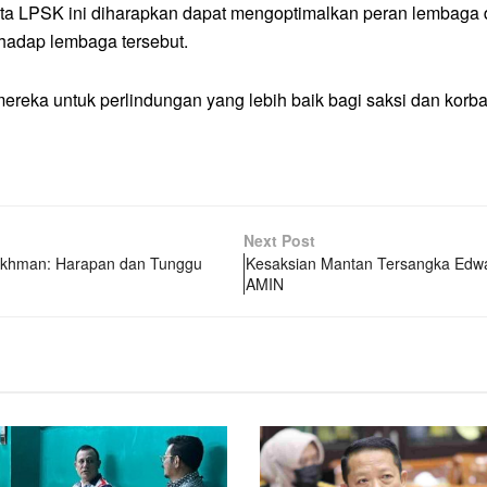
ta LPSK ini diharapkan dapat mengoptimalkan peran lembaga d
rhadap lembaga tersebut.
ereka untuk perlindungan yang lebih baik bagi saksi dan korb
Next Post
o, Habiburokhman:
Kesaksian Mantan Tersan
Diprotes Kubu AMIN