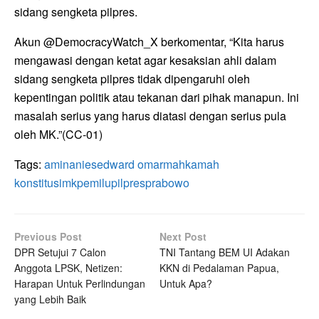
sidang sengketa pilpres.
Akun @DemocracyWatch_X berkomentar, “Kita harus
mengawasi dengan ketat agar kesaksian ahli dalam
sidang sengketa pilpres tidak dipengaruhi oleh
kepentingan politik atau tekanan dari pihak manapun. Ini
masalah serius yang harus diatasi dengan serius pula
oleh MK.”(CC-01)
Tags:
amin
anies
edward omar
mahkamah
konstitusi
mk
pemilu
pilpres
prabowo
Previous Post
Next Post
DPR Setujui 7 Calon
TNI Tantang BEM UI Adakan
Anggota LPSK, Netizen:
KKN di Pedalaman Papua,
Harapan Untuk Perlindungan
Untuk Apa?
yang Lebih Baik