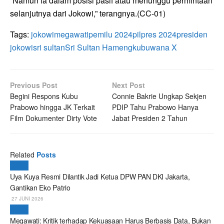
“Namun ia dalam posisi pasif atau menunggu permintaan
selanjutnya dari Jokowi,” terangnya.(CC-01)
Tags:
jokowi
megawati
pemilu 2024
pilpres 2024
presiden
jokowi
sri sultan
Sri Sultan Hamengkubuwana X
Previous Post
Next Post
Begini Respons Kubu
Connie Bakrie Ungkap Sekjen
Prabowo hingga JK Terkait
PDIP Tahu Prabowo Hanya
Film Dokumenter Dirty Vote
Jabat Presiden 2 Tahun
Related
Posts
Politik
Uya Kuya Resmi Dilantik Jadi Ketua DPW PAN DKI Jakarta,
Gantikan Eko Patrio
27 JUNI 2026
Politik
Megawati: Kritik terhadap Kekuasaan Harus Berbasis Data, Bukan