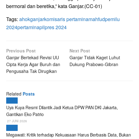
bermoral dan beretika,” kata Ganjar.(CC-01)
Tags:
ahok
ganjar
komisaris pertamina
mahfud
pemilu
2024
pertamina
pilpres 2024
Previous Post
Next Post
Ganjar Bertekad Revisi UU
Ganjar Tidak Kaget Luhut
Cipta Kerja Agar Buruh dan
Dukung Prabowo-Gibran
Pengusaha Tak Dirugikan
Related
Posts
Politik
Uya Kuya Resmi Dilantik Jadi Ketua DPW PAN DKI Jakarta,
Gantikan Eko Patrio
27 JUNI 2026
Politik
Megawati: Kritik terhadap Kekuasaan Harus Berbasis Data, Bukan