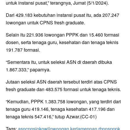
untuk instansi pusat,” terangnya, Jumat (5/1/2024).
Dari 429.183 kebutuhan instansi pusat itu, ada 207.247
lowongan untuk CPNS fresh graduate.
Selain itu 221.936 lowongan PPPK dan 15.460 formasi
dosen, serta tenaga guru, kesehatan dan tenaga teknis
191.787 formasi.
“Sementara itu, untuk seleksi ASN di daerah dibuka
1.867.333,” paparnya.
Jutaan seleksi ASN daerah tersebut terdiri atas CPNS
fresh graduate dan 483.575 formasi untuk tenaga teknis.
“Kemudian, PPPK 1.383.758 lowongan, yang terdiri dari
tenaga guru 419.146, tenaga kesehatan 417.196 dan
tenaga teknis 547.416,” tutup Azwar.(CC-01)
Tags:
asn
cpns
jokowi
lowongan kerja
menpan rb
pns
pppk