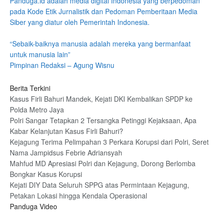
Panduga.id adalah media digital Indonesia yang berpedoman
pada Kode Etik Jurnalistik dan Pedoman Pemberitaan Media
Siber yang diatur oleh Pemerintah Indonesia.
“Sebaik-baiknya manusia adalah mereka yang bermanfaat
untuk manusia lain”
Pimpinan Redaksi – Agung Wisnu
Berita Terkini
Kasus Firli Bahuri Mandek, Kejati DKI Kembalikan SPDP ke
Polda Metro Jaya
Polri Sangar Tetapkan 2 Tersangka Petinggi Kejaksaan, Apa
Kabar Kelanjutan Kasus Firli Bahuri?
Kejagung Terima Pelimpahan 3 Perkara Korupsi dari Polri, Seret
Nama Jampidsus Febrie Adriansyah
Mahfud MD Apresiasi Polri dan Kejagung, Dorong Berlomba
Bongkar Kasus Korupsi
Kejati DIY Data Seluruh SPPG atas Permintaan Kejagung,
Petakan Lokasi hingga Kendala Operasional
Panduga Video