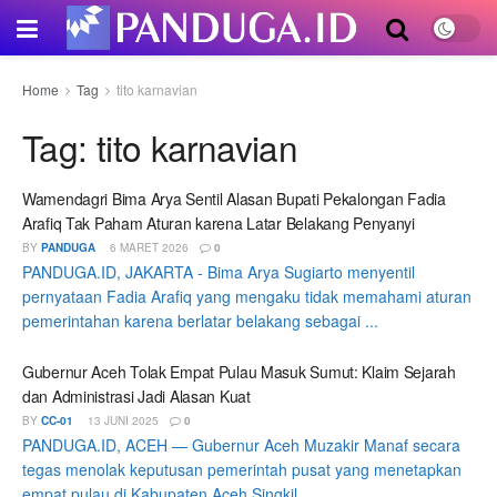
Home
Tag
tito karnavian
Tag:
tito karnavian
Wamendagri Bima Arya Sentil Alasan Bupati Pekalongan Fadia
Arafiq Tak Paham Aturan karena Latar Belakang Penyanyi
BY
PANDUGA
6 MARET 2026
0
PANDUGA.ID, JAKARTA - Bima Arya Sugiarto menyentil
pernyataan Fadia Arafiq yang mengaku tidak memahami aturan
pemerintahan karena berlatar belakang sebagai ...
Gubernur Aceh Tolak Empat Pulau Masuk Sumut: Klaim Sejarah
dan Administrasi Jadi Alasan Kuat
BY
CC-01
13 JUNI 2025
0
PANDUGA.ID, ACEH — Gubernur Aceh Muzakir Manaf secara
tegas menolak keputusan pemerintah pusat yang menetapkan
empat pulau di Kabupaten Aceh Singkil ...