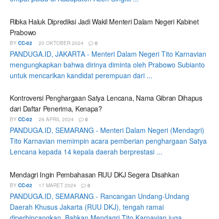
Ribka Haluk Diprediksi Jadi Wakil Menteri Dalam Negeri Kabinet
Prabowo
BY
CC-02
20 OKTOBER 2024
0
PANDUGA.ID, JAKARTA - Menteri Dalam Negeri Tito Karnavian
mengungkapkan bahwa dirinya diminta oleh Prabowo Subianto
untuk mencarikan kandidat perempuan dari ...
Kontroversi Penghargaan Satya Lencana, Nama Gibran Dihapus
dari Daftar Penerima, Kenapa?
BY
CC-02
26 APRIL 2024
0
PANDUGA.ID, SEMARANG - Menteri Dalam Negeri (Mendagri)
Tito Karnavian memimpin acara pemberian penghargaan Satya
Lencana kepada 14 kepala daerah berprestasi ...
Mendagri Ingin Pembahasan RUU DKJ Segera Disahkan
BY
CC-02
17 MARET 2024
0
PANDUGA.ID, SEMARANG - Rancangan Undang-Undang
Daerah Khusus Jakarta (RUU DKJ), tengah ramai
diperbincangkan. Bahkan Mendagri Tito Karnavian juga