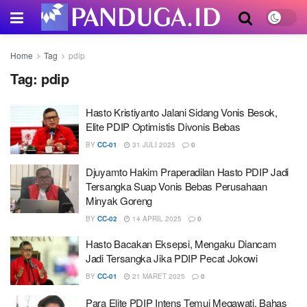
Home
Tag
pdip
Tag:
pdip
Hasto Kristiyanto Jalani Sidang Vonis Besok,
Elite PDIP Optimistis Divonis Bebas
BY
CC-01
31 JULI 2025
0
Djuyamto Hakim Praperadilan Hasto PDIP Jadi
Tersangka Suap Vonis Bebas Perusahaan
Minyak Goreng
BY
CC-02
14 APRIL 2025
0
Hasto Bacakan Eksepsi, Mengaku Diancam
Jadi Tersangka Jika PDIP Pecat Jokowi
BY
CC-01
21 MARET 2025
0
Para Elite PDIP Intens Temui Megawati, Bahas