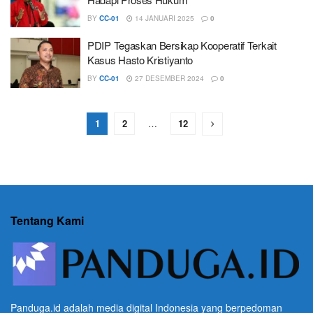
BY
CC-01
14 JANUARI 2025
0
PDIP Tegaskan Bersikap Kooperatif Terkait
Kasus Hasto Kristiyanto
BY
CC-01
27 DESEMBER 2024
0
1
2
…
12
Tentang Kami
Panduga.id adalah media digital Indonesia yang berpedoman