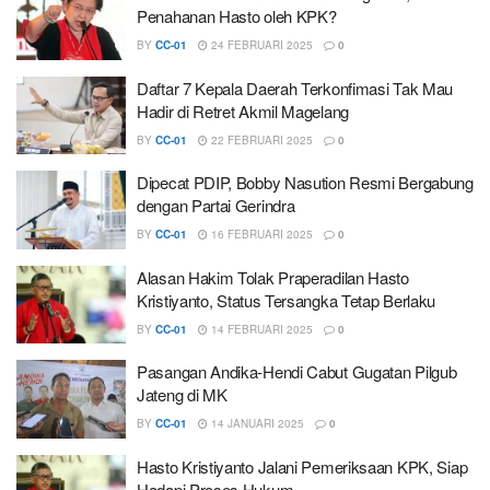
Penahanan Hasto oleh KPK?
BY
CC-01
24 FEBRUARI 2025
0
Daftar 7 Kepala Daerah Terkonfimasi Tak Mau
Hadir di Retret Akmil Magelang
BY
CC-01
22 FEBRUARI 2025
0
Dipecat PDIP, Bobby Nasution Resmi Bergabung
dengan Partai Gerindra
BY
CC-01
16 FEBRUARI 2025
0
Alasan Hakim Tolak Praperadilan Hasto
Kristiyanto, Status Tersangka Tetap Berlaku
BY
CC-01
14 FEBRUARI 2025
0
Pasangan Andika-Hendi Cabut Gugatan Pilgub
Jateng di MK
BY
CC-01
14 JANUARI 2025
0
Hasto Kristiyanto Jalani Pemeriksaan KPK, Siap
Hadapi Proses Hukum