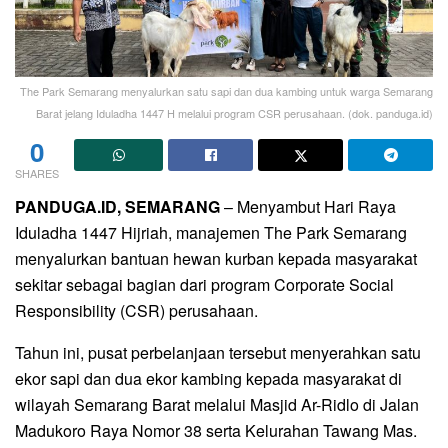
The Park Semarang menyalurkan satu sapi dan dua kambing untuk warga Semarang
Barat jelang Iduladha 1447 H melalui program CSR perusahaan. (dok. panduga.id)
0
SHARES
PANDUGA.ID, SEMARANG
– Menyambut Hari Raya
Iduladha 1447 Hijriah, manajemen The Park Semarang
menyalurkan bantuan hewan kurban kepada masyarakat
sekitar sebagai bagian dari program Corporate Social
Responsibility (CSR) perusahaan.
Tahun ini, pusat perbelanjaan tersebut menyerahkan satu
ekor sapi dan dua ekor kambing kepada masyarakat di
wilayah Semarang Barat melalui Masjid Ar-Ridlo di Jalan
Madukoro Raya Nomor 38 serta Kelurahan Tawang Mas.