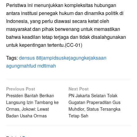
Peristiwa ini menunjukkan kompleksitas hubungan
antara institusi penegak hukum dan dinamika politik di
Indonesia, yang perlu diawasi secara ketat oleh
masyarakat dan pihak berwenang untuk memastikan
bahwa keadilan tetap terjaga dan tidak disalahgunakan
untuk kepentingan tertentu.(CC-01)
Tags:
densus 88
jampidsus
kejagung
kejaksaan
agung
mahfud md
timah
Previous Post
Next Post
Presiden Bantah Berikan
PN Jakarta Selatan Tolak
Langsung Izin Tambang ke
Gugatan Praperadilan Gus
Ormas, Jokowi: Lewat
Muhdlor, Status Tersangka
Badan Usaha Ormas
Tetap Sah