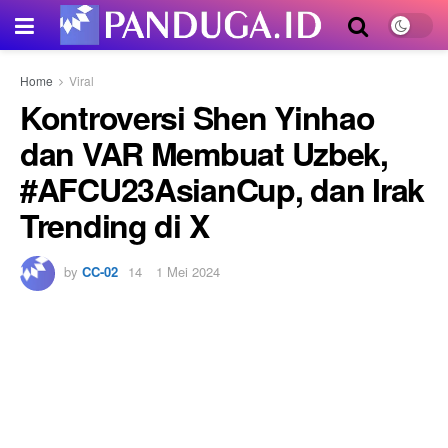
Home
Viral
Kontroversi Shen Yinhao
dan VAR Membuat Uzbek,
#AFCU23AsianCup, dan Irak
Trending di X
by
CC-02
1 Mei 2024