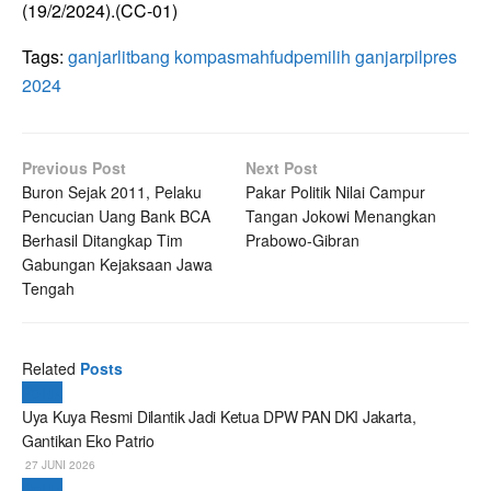
(19/2/2024).(CC-01)
Tags:
ganjar
litbang kompas
mahfud
pemilih ganjar
pilpres
2024
Previous Post
Next Post
Buron Sejak 2011, Pelaku
Pakar Politik Nilai Campur
Pencucian Uang Bank BCA
Tangan Jokowi Menangkan
Berhasil Ditangkap Tim
Prabowo-Gibran
Gabungan Kejaksaan Jawa
Tengah
Related
Posts
Politik
Uya Kuya Resmi Dilantik Jadi Ketua DPW PAN DKI Jakarta,
Gantikan Eko Patrio
27 JUNI 2026
Politik