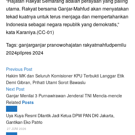
“Hajatan Rakyat Semarang adalah perayaan yang paling
utama. Rakyat bersama Ganjar-Mahfud akan menyatakan
tekad kuatnya untuk terus menjaga dan mempertahankan
Indonesia sebagai negara republik yang demokratis,”
kata Karaniya.(CC-01)
Tags:
ganjar
ganjar pranowo
hajatan rakyat
mahfud
pemilu
2024
pilpres 2024
Previous Post
Hakim MK dan Seluruh Komisioner KPU Terbukti Langgar Etik
Demi Gibran, Prihati Utami Sorot Bawaslu
Next Post
Ganjar Menilai 3 Purnawirawan Jenderal TNI Mencla-mencle
Related
Posts
Politik
Uya Kuya Resmi Dilantik Jadi Ketua DPW PAN DKI Jakarta,
Gantikan Eko Patrio
27 JUNI 2026