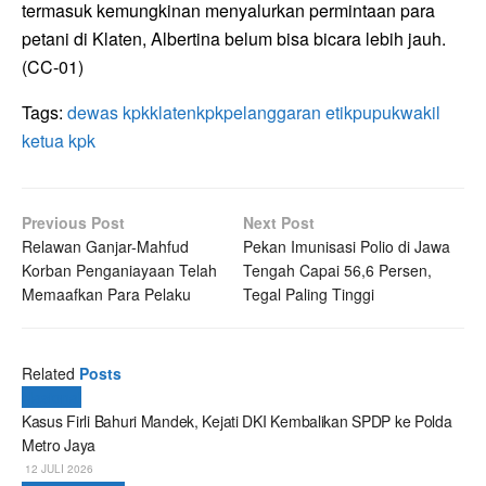
termasuk kemungkinan menyalurkan permintaan para
petani di Klaten, Albertina belum bisa bicara lebih jauh.
(CC-01)
Tags:
dewas kpk
klaten
kpk
pelanggaran etik
pupuk
wakil
ketua kpk
Previous Post
Next Post
Relawan Ganjar-Mahfud
Pekan Imunisasi Polio di Jawa
Korban Penganiayaan Telah
Tengah Capai 56,6 Persen,
Memaafkan Para Pelaku
Tegal Paling Tinggi
Related
Posts
Nasional
Kasus Firli Bahuri Mandek, Kejati DKI Kembalikan SPDP ke Polda
Metro Jaya
12 JULI 2026