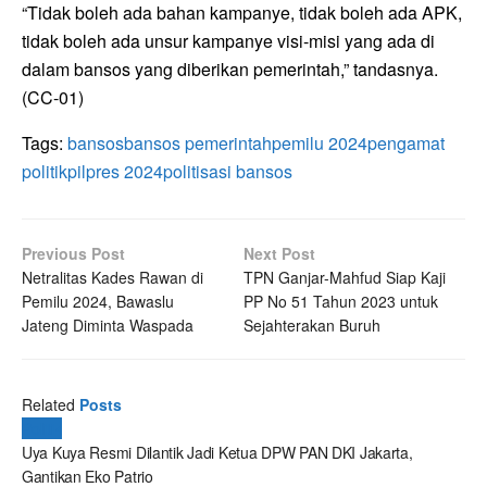
“Tidak boleh ada bahan kampanye, tidak boleh ada APK,
tidak boleh ada unsur kampanye visi-misi yang ada di
dalam bansos yang diberikan pemerintah,” tandasnya.
(CC-01)
Tags:
bansos
bansos pemerintah
pemilu 2024
pengamat
politik
pilpres 2024
politisasi bansos
Previous Post
Next Post
Netralitas Kades Rawan di
TPN Ganjar-Mahfud Siap Kaji
Pemilu 2024, Bawaslu
PP No 51 Tahun 2023 untuk
Jateng Diminta Waspada
Sejahterakan Buruh
Related
Posts
Politik
Uya Kuya Resmi Dilantik Jadi Ketua DPW PAN DKI Jakarta,
Gantikan Eko Patrio