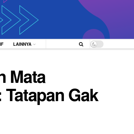
IF
LAINNYA
n Mata
: Tatapan Gak