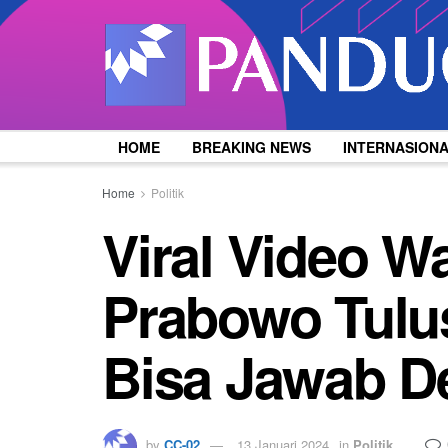
HOME
BREAKING NEWS
INTERNASION
Home
Politik
Viral Video W
Prabowo Tulus
Bisa Jawab D
by
CC-02
13 Januari 2024
in
Politik