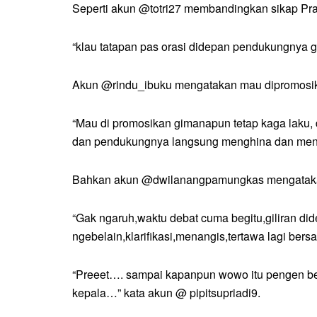
Seperti akun @totri27 membandingkan sikap Pra
“klau tatapan pas orasi didepan pendukungnya g
Akun @rindu_ibuku mengatakan mau dipromosika
“Mau di promosikan gimanapun tetap kaga laku, 
dan pendukungnya langsung menghina dan mencel
Bahkan akun @dwilanangpamungkas mengatakan
“Gak ngaruh,waktu debat cuma begitu,giliran 
ngebelain,klarifikasi,menangis,tertawa lagi bers
“Preeet…. sampai kapanpun wowo itu pengen berku
kepala…” kata akun @ pipitsupriadi9.