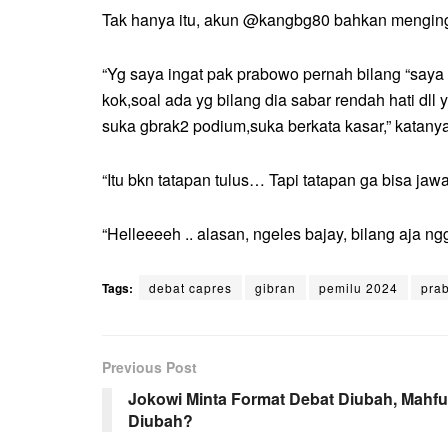
Tak hanya itu, akun @kangbg80 bahkan menging
“Yg saya ingat pak prabowo pernah bilang “saya 
kok,soal ada yg bilang dia sabar rendah hati dl
suka gbrak2 podium,suka berkata kasar,” katanya
“Itu bkn tatapan tulus… Tapi tatapan ga bisa 
“Helleeeeh .. alasan, ngeles bajay, bilang aja 
Tags:
debat capres
gibran
pemilu 2024
pra
Previous Post
Jokowi Minta Format Debat Diubah, Mahf
Diubah?