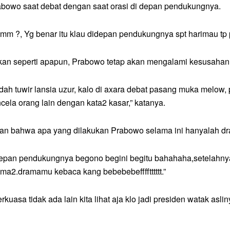
bowo saat debat dengan saat orasi di depan pendukungnya.
mm ?, Yg benar itu klau didepan pendukungnya spt harimau tp p
n seperti apapun, Prabowo tetap akan mengalami kesusahan 
dah tuwir lansia uzur, kalo di axara debat pasang muka melow
a orang lain dengan kata2 kasar,” katanya.
 bahwa apa yang dilakukan Prabowo selama ini hanyalah dr
didepan pendukungnya begono begini begitu bahahaha,setelah
ama2.dramamu kebaca kang bebebebefffftttttt.”
asa tidak ada lain kita lihat aja klo jadi presiden watak asli