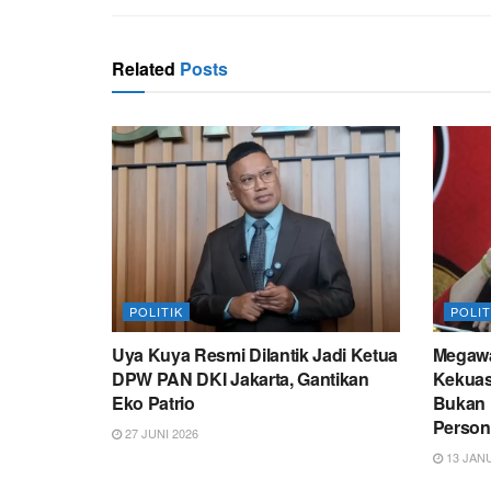
Related
Posts
POLITIK
POLIT
Uya Kuya Resmi Dilantik Jadi Ketua
Megawat
DPW PAN DKI Jakarta, Gantikan
Kekuas
Eko Patrio
Bukan 
Person
27 JUNI 2026
13 JANU