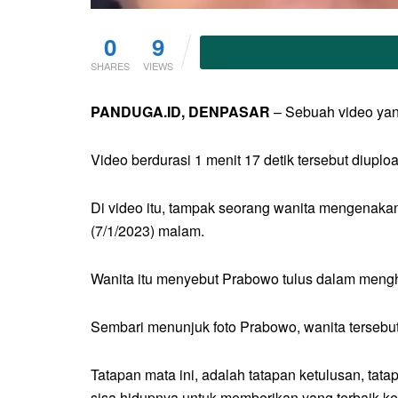
0
9
SHARES
VIEWS
PANDUGA.ID, DENPASAR
– Sebuah video yang
Video berdurasi 1 menit 17 detik tersebut diup
Di video itu, tampak seorang wanita mengenaka
(7/1/2023) malam.
Wanita itu menyebut Prabowo tulus dalam mengh
Sembari menunjuk foto Prabowo, wanita tersebu
Tatapan mata ini, adalah tatapan ketulusan, ta
sisa hidupnya untuk memberikan yang terbaik ke