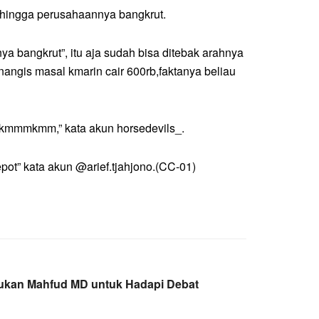
ehingga perusahaannya bangkrut.
a bangkrut”, itu aja sudah bisa ditebak arahnya
nangis masal kmarin cair 600rb,faktanya beliau
kmkmmmkmm,” kata akun horsedevils_.
pot” kata akun @arief.tjahjono.(CC-01)
kukan Mahfud MD untuk Hadapi Debat