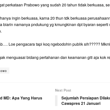
at perkataan Prabowo yang sudah 20 tahun tidak berkuasa, s
hanya ingin berkuasa, karna 20 thun tdk berkuasa perusahaanny
l ya biarin namanya pndukung yg kmungkinan dpt byaran seperti 
.
jawab…. Loe pengacara tapi koq ngebodohin publik sih????? M
nggak menguasai bidang pertahanan dan keamanan giti aja kok re
bowo
Next Post
ud MD: Apa Yang Harus
Sejumlah Persiapan Dila
Cawapres 21 Januari