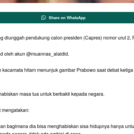
Share on WhatsApp
 diunggah pendukung calon presiden (Capres) nomor urut 2, Pr
load oleh akun @muannas_alaidid.
n kacamata hitam menunjuk gambar Prabowo saat debat ketiga 
abiskan masa tua untuk berbakti kepada negara.
t mengatakan:
tapan bagimana dia bisa menghabiskan sisa hidupnya hanya unt
pada negara, tidak ada ambisi di sana.