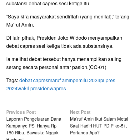
substansi debat capres sesi ketiga itu.
“Saya kira masyarakat sendirilah (yang menilai),” terang
Ma’ruf Amin.
Di lain pihak, Presiden Joko Widodo menyampaikan
debat capres sesi ketiga tidak ada substansinya.
Ia melihat debat tersebut hanya menampilkan saling
serang secara personal antar paslon.(CC-01)
Tags:
debat capres
maruf amin
pemilu 2024
pilpres
2024
wakil presiden
wapres
Previous Post
Next Post
Laporan Pengeluaran Dana
Ma’ruf Amin Ikut Salam Metal
Kampanye PSI Hanya Rp
Saat Hadiri HUT PDIP ke-51,
180 Ribu, Bawaslu: Nggak
Pertanda Apa?
Rasional