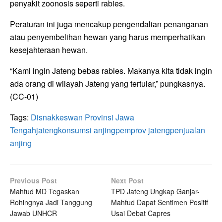
penyakit zoonosis seperti rabies.
Peraturan ini juga mencakup pengendalian penanganan
atau penyembelihan hewan yang harus memperhatikan
kesejahteraan hewan.
“Kami ingin Jateng bebas rabies. Makanya kita tidak ingin
ada orang di wilayah Jateng yang tertular,” pungkasnya.
(CC-01)
Tags:
Disnakkeswan Provinsi Jawa
Tengah
jateng
konsumsi anjing
pemprov jateng
penjualan
anjing
Previous Post
Next Post
Mahfud MD Tegaskan
TPD Jateng Ungkap Ganjar-
Rohingnya Jadi Tanggung
Mahfud Dapat Sentimen Positif
Jawab UNHCR
Usai Debat Capres