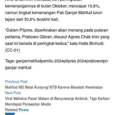
kemenangannya di bulan Oktober, mencapai 15,8%,
namun tingkat kemenangan Pak Ganjar Mahfud turun
tajam dari 30,6% terakhir kali.
“Dalam Pilpres, diperkirakan akan menang pada putaran
pertama, Prabowo Gibran, disusul Agnes Chak Imin yang
saat ini berada di peringkat kedua,” kata Hatta Binhudi.
(CC-01)
Tags:
ganjar
mahfud
pemilu 2024
pilpres 2024
prabowo
tpn
ganjar mahfud
Previous Post
Mahfud MD Batal Kunjungi NTB Karena Masalah Kesehatan
Next Post
Viral Wahana Pasar Malam di Banyuwangi Ambruk, Tiga Korban
Mendapat Perawatan Medis
Related
Posts