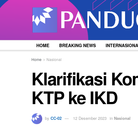
HOME
BREAKING NEWS
INTERNASION
Home
Nasional
Klarifikasi K
KTP ke IKD
by
CC-02
12 Desember 2023
in
Nasional