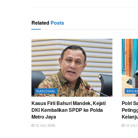
Related
Posts
NASIONAL
BREA
Kasus Firli Bahuri Mandek, Kejati
Polri 
DKI Kembalikan SPDP ke Polda
Peting
Metro Jaya
Kelanju
12 JULI 2026
12 JULI