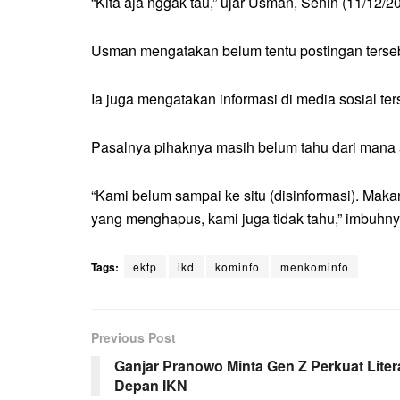
“Kita aja nggak tau,” ujar Usman, Senin (11/12/2
Usman mengatakan belum tentu postingan terseb
Ia juga mengatakan informasi di media sosial te
Pasalnya pihaknya masih belum tahu dari mana 
“Kami belum sampai ke situ (disinformasi). Mak
yang menghapus, kami juga tidak tahu,” imbuhn
Tags:
ektp
ikd
kominfo
menkominfo
Previous Post
Ganjar Pranowo Minta Gen Z Perkuat Litera
Depan IKN