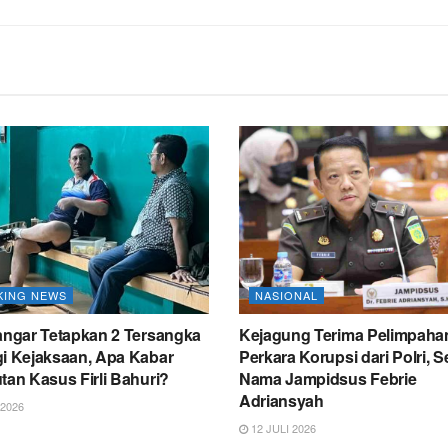
KING NEWS
NASIONAL
Sangar Tetapkan 2 Tersangka
Kejagung Terima Pelimpaha
gi Kejaksaan, Apa Kabar
Perkara Korupsi dari Polri, S
tan Kasus Firli Bahuri?
Nama Jampidsus Febrie
Adriansyah
 2026
12 JULI 2026