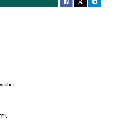
rsebut.
TP”.