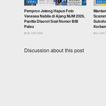
VIRAL
BREA
Pemprov Jateng Hapus Foto
Mantan
Vanessa Nabila di Ajang MJM 2026,
Scamme
Panitia Disorot Soal Nomor BIB
Sukoha
Palsu
Korban
26 JUNI 2026
2 JUNI 
Discussion about this post