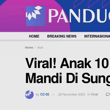
HOME
BREAKING NEWS
INTERNASION
Home
Viral
Viral! Anak 1
Mandi Di Sung
by
CC-02
28 November 2023
in
Viral