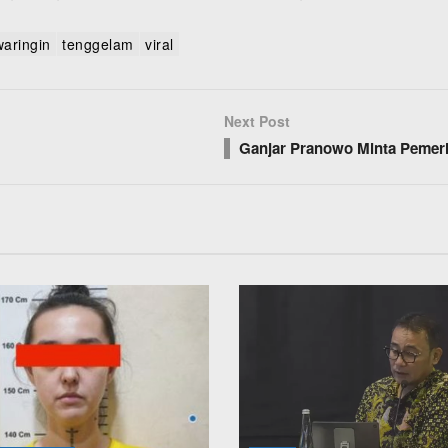
otawaringin
tenggelam
viral
Next Post
rta
Ganjar Pranowo Minta Pe
Beragama