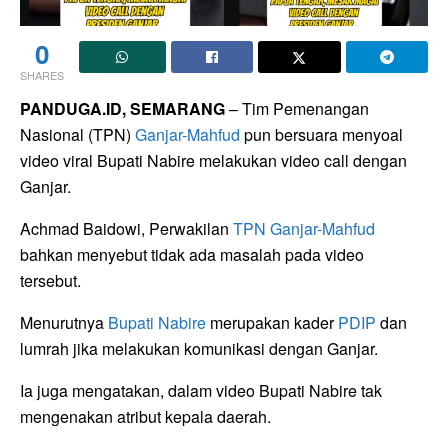
0
SHARES
PANDUGA.ID, SEMARANG
– Tim Pemenangan
Nasional (TPN)
Ganjar-Mahfud
pun bersuara menyoal
video viral Bupati Nabire melakukan video call dengan
Ganjar.
Achmad Baidowi, Perwakilan
TPN Ganjar-Mahfud
bahkan menyebut tidak ada masalah pada video
tersebut.
Menurutnya
Bupati Nabire
merupakan kader
PDIP
dan
lumrah jika melakukan komunikasi dengan Ganjar.
Ia juga mengatakan, dalam video Bupati Nabire tak
mengenakan atribut kepala daerah.