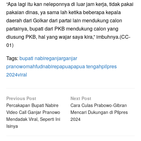
“Apa lagi itu kan neleponnya di luar jam kerja, tidak pakai
pakaian dinas, ya sama lah ketika beberapa kepala
daerah dari Golkar dari partai lain mendukung calon
partainya, bupati dari PKB mendukung calon yang
diusung PKB, hal yang wajar saya kira,” imbuhnya.(CC-
01)
Tags:
bupati nabire
ganjar
ganjar
pranowo
mahfud
nabire
papua
papua tengah
pilpres
2024
viral
Previous Post
Next Post
Percakapan Bupati Nabire
Cara Culas Prabowo-Gibran
Video Call Ganjar Pranowo
Mencari Dukungan di Pilpres
Mendadak Viral, Seperti Ini
2024
Isinya