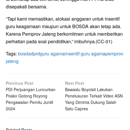
disepakati bersama.
“Tapi kami memastikan, alokasi anggaran untuk insentif
guru keagamaan maupun untuk BOSDA akan tetap ada.
Karena Pemprov Jateng berkomitmen untuk memberikan
perhatian pada soal pendidikan,” imbuhnya.(CC-01)
Tags:
bosda
dprd
guru agama
insentif guru agama
pemprov
jateng
Previous Post
Next Post
PDI Perjuangan Luncurkan
Bawaslu Boyolali Lakukan
Posko Gotong Royong
Penelusuran Terkait Video ASN
Pengawalan Pemilu Jurdil
Yang Diminta Dukung Salah
2024
Satu Capres
Related
Posts