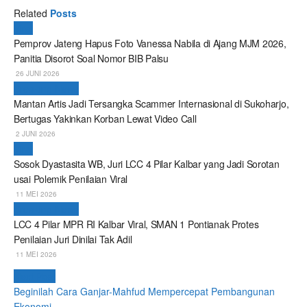
Related
Posts
Viral
Pemprov Jateng Hapus Foto Vanessa Nabila di Ajang MJM 2026,
Panitia Disorot Soal Nomor BIB Palsu
26 JUNI 2026
Breaking News
Mantan Artis Jadi Tersangka Scammer Internasional di Sukoharjo,
Bertugas Yakinkan Korban Lewat Video Call
2 JUNI 2026
Viral
Sosok Dyastasita WB, Juri LCC 4 Pilar Kalbar yang Jadi Sorotan
usai Polemik Penilaian Viral
11 MEI 2026
Breaking News
LCC 4 Pilar MPR RI Kalbar Viral, SMAN 1 Pontianak Protes
Penilaian Juri Dinilai Tak Adil
11 MEI 2026
Next Post
Beginilah Cara Ganjar-Mahfud Mempercepat Pembangunan
Ekonomi