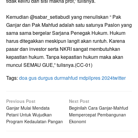
tidak keliru dari sisi makna prof,” tulisnya.
Kemudian @sabar_setiabudi yang menuliskan “ Pak
Ganjar dan Pak Mahfud adalah satu satunya Paslon yang
sama sama bergelar Sarjana Penegak Hukum. Hukum
harus ditegakkan meskipun langit akan runtuh. Karena
pasar dan investor serta NKRI sangat membutuhkan
kepastian hukum. Tanpa kepastian hukum maka akan
muncul SEMAU GUE,” tulisnya.(CC-01)
Tags:
doa gus dur
gus dur
mahfud md
pilpres 2024
twitter
Previous Post
Next Post
Ganjar Mulai Mendata
Beginilah Cara Ganjar-Mahfud
Petani Untuk Wujudkan
Mempercepat Pembangunan
Program Kedaulatan Pangan
Ekonomi