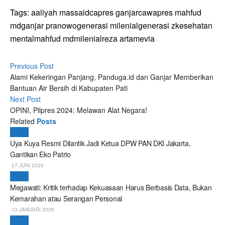
Tags:
aaliyah massaid
capres ganjar
cawapres mahfud
md
ganjar pranowo
generasi milenial
generasi z
kesehatan
mental
mahfud md
milenial
reza artamevia
Previous Post
Alami Kekeringan Panjang, Panduga.id dan Ganjar Memberikan
Bantuan Air Bersih di Kabupaten Pati
Next Post
OPINI, Pilpres 2024: Melawan Alat Negara!
Related
Posts
Politik
Uya Kuya Resmi Dilantik Jadi Ketua DPW PAN DKI Jakarta,
Gantikan Eko Patrio
27 JUNI 2026
Politik
Megawati: Kritik terhadap Kekuasaan Harus Berbasis Data, Bukan
Kemarahan atau Serangan Personal
13 JANUARI 2026
Politik