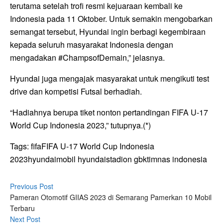
terutama setelah trofi resmi kejuaraan kembali ke
Indonesia pada 11 Oktober. Untuk semakin mengobarkan
semangat tersebut, Hyundai ingin berbagi kegembiraan
kepada seluruh masyarakat Indonesia dengan
mengadakan #ChampsofDemain,” jelasnya.
Hyundai juga mengajak masyarakat untuk mengikuti test
drive dan kompetisi Futsal berhadiah.
“Hadiahnya berupa tiket nonton pertandingan FIFA U-17
World Cup Indonesia 2023,” tutupnya.(*)
Tags:
fifa
FIFA U-17 World Cup Indonesia
2023
hyundai
mobil hyundai
stadion gbk
timnas indonesia
Previous Post
Pameran Otomotif GIIAS 2023 di Semarang Pamerkan 10 Mobil
Terbaru
Next Post