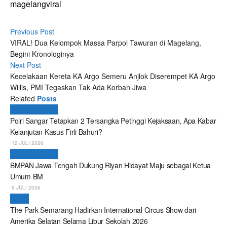
magelang
viral
Previous Post
VIRAL! Dua Kelompok Massa Parpol Tawuran di Magelang,
Begini Kronologinya
Next Post
Kecelakaan Kereta KA Argo Semeru Anjlok Diserempet KA Argo
Willis, PMI Tegaskan Tak Ada Korban Jiwa
Related
Posts
Breaking News
Polri Sangar Tetapkan 2 Tersangka Petinggi Kejaksaan, Apa Kabar
Kelanjutan Kasus Firli Bahuri?
12 JULI 2026
Breaking News
BMPAN Jawa Tengah Dukung Riyan Hidayat Maju sebagai Ketua
Umum BM
9 JULI 2026
Bisnis
The Park Semarang Hadirkan International Circus Show dari
Amerika Selatan Selama Libur Sekolah 2026