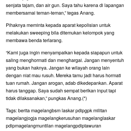
senjata tajam, dan air gun. Saya tahu karena di lapangan
membersamai teman-teman,” tegas Anang.
Pihaknya meminta kepada aparat kepolisian untuk
melakukan sweeping bila ditemukan kelompok yang
membawa benda terlarang.
“Kami juga ingin menyampaikan kepada siapapun untuk
saling menghormati dan menghargai. Jangan menyentuh
yang bukan haknya. Jangan ke wilayah orang lain
dengan niat mau rusuh. Mereka tamu jadi harus hormati
tuan rumah. Jangan arogan, adab dikedepankan. Aparat
harus tanggap. Saya sudah sempat berikan input tapi
tidak dilaksanakan,” pungkas Anang.(*)
Tags:
berita magelang
bsm laskar pdip
gpk militan
magelang
jogja magelang
kerusuhan magelang
laskar
pdip
magelang
muntilan magelang
pdip
tawuran