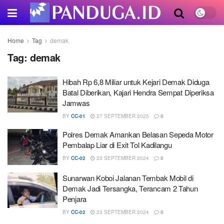
Home
Tag
demak
Tag:
demak
Hibah Rp 6,8 Miliar untuk Kejari Demak Diduga
Batal Diberikan, Kajari Hendra Sempat Diperiksa
Jamwas
BY
CC-01
27 SEPTEMBER 2025
0
Polres Demak Amankan Belasan Sepeda Motor
Pembalap Liar di Exit Tol Kadilangu
BY
CC-02
23 SEPTEMBER 2024
0
Sunarwan Koboi Jalanan Tembak Mobil di
Demak Jadi Tersangka, Terancam 2 Tahun
Penjara
BY
CC-02
23 SEPTEMBER 2024
0