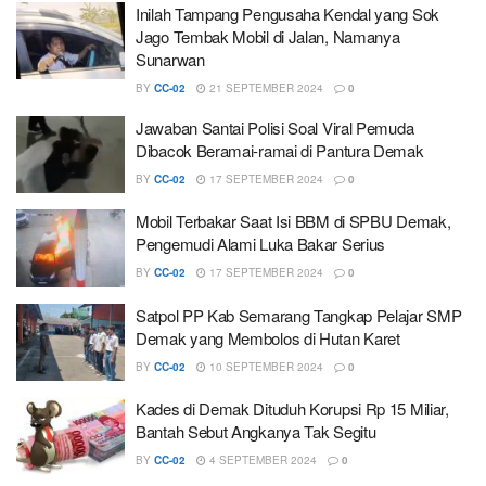
Inilah Tampang Pengusaha Kendal yang Sok
Jago Tembak Mobil di Jalan, Namanya
Sunarwan
BY
CC-02
21 SEPTEMBER 2024
0
Jawaban Santai Polisi Soal Viral Pemuda
Dibacok Beramai-ramai di Pantura Demak
BY
CC-02
17 SEPTEMBER 2024
0
Mobil Terbakar Saat Isi BBM di SPBU Demak,
Pengemudi Alami Luka Bakar Serius
BY
CC-02
17 SEPTEMBER 2024
0
Satpol PP Kab Semarang Tangkap Pelajar SMP
Demak yang Membolos di Hutan Karet
BY
CC-02
10 SEPTEMBER 2024
0
Kades di Demak Dituduh Korupsi Rp 15 Miliar,
Bantah Sebut Angkanya Tak Segitu
BY
CC-02
4 SEPTEMBER 2024
0