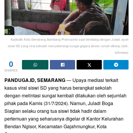
Kadisdik Kota Semarang Bambang Pramusinto saat berdialog dengan Juladi, ayah
siswi SD yang viral sekolah menyeberangi sungai gegara akses rumah ditutup (dok.
istimewa)
0
SHARES
PANDUGA.ID, SEMARANG
— Upaya mediasi terkait
kasus viral siswi SD yang harus berangkat sekolah
dengan melintasi sungai kembali dilakukan oleh sejumlah
pihak pada Kamis (31/7/2024). Namun, Juladi Boga
Siagian selaku orang tua siswi tidak hadir dalam
pertemuan yang seharusnya digelar di Kantor Kelurahan
Bendan Ngisor, Kecamatan Gajahmungkur, Kota