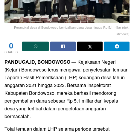
Perangkat desa di Bondowoso kembalikan dana desa hingga Rp 5,1 miliar (dok.
istimewa)
0
SHARES
PANDUGA.ID, BONDOWOSO
— Kejaksaan Negeri
(Kejari) Bondowoso terus mengawal penyelesaian temuan
Laporan Hasil Pemeriksaan (LHP) keuangan desa tahun
anggaran 2021 hingga 2023. Bersama Inspektorat
Kabupaten Bondowoso, mereka berhasil mendorong
pengembalian dana sebesar Rp 5,1 miliar dari kepala
desa yang terlibat dalam pengelolaan anggaran
bermasalah.
Total temuan dalam LHP selama periode tersebut