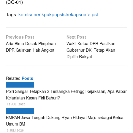
(CC-01)
Tags:
komisoner kpu
kpu
psi
sirekap
suara psi
Previous Post
Next Post
Aria Bima Desak Pimpinan
Wakil Ketua DPR Pastikan
DPR Gulirkan Hak Angket
Gubernur DKI Tetap Akan
Dipilih Rakyat
Related
Posts
Breaking News
Polri Sangar Tetapkan 2 Tersangka Petinggi Kejaksaan, Apa Kabar
Kelanjutan Kasus Firli Bahuri?
12 JULI 2026
Breaking News
BMPAN Jawa Tengah Dukung Riyan Hidayat Maju sebagai Ketua
Umum BM
9 JULI 2026