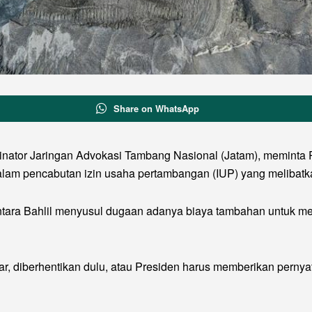
Share on WhatsApp
inator Jaringan Advokasi Tambang Nasional (Jatam), meminta 
m pencabutan izin usaha pertambangan (IUP) yang melibatkan 
ara Bahlil menyusul dugaan adanya biaya tambahan untuk me
lar, diberhentikan dulu, atau Presiden harus memberikan pern