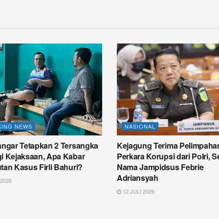
KING NEWS
NASIONAL
Sangar Tetapkan 2 Tersangka
Kejagung Terima Pelimpaha
gi Kejaksaan, Apa Kabar
Perkara Korupsi dari Polri, S
tan Kasus Firli Bahuri?
Nama Jampidsus Febrie
Adriansyah
 2026
12 JULI 2026