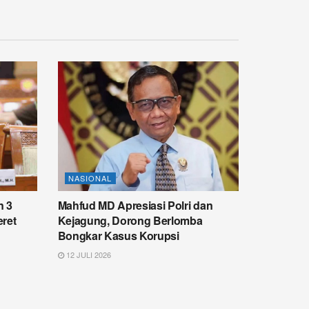
NASIONAL
n 3
Mahfud MD Apresiasi Polri dan
eret
Kejagung, Dorong Berlomba
Bongkar Kasus Korupsi
12 JULI 2026