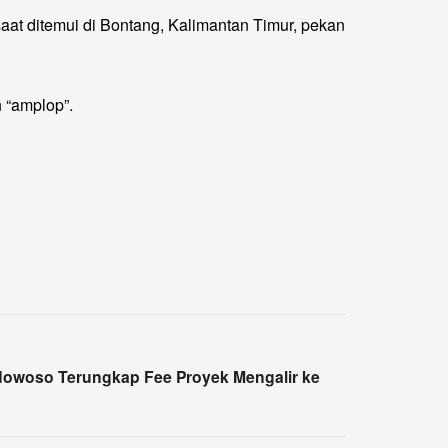
saat ditemui di Bontang, Kalimantan Timur, pekan
 “amplop”.
ndowoso Terungkap Fee Proyek Mengalir ke