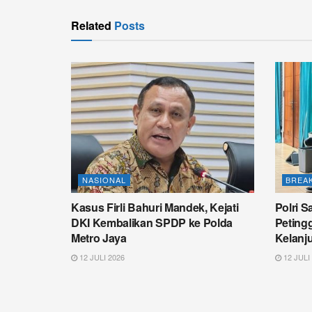
Related
Posts
NASIONAL
BREA
Kasus Firli Bahuri Mandek, Kejati
Polri 
DKI Kembalikan SPDP ke Polda
Peting
Metro Jaya
Kelanju
12 JULI 2026
12 JULI