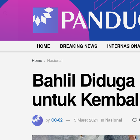
HOME
BREAKING NEWS
INTERNASION
Home
Nasional
Bahlil Diduga
untuk Kembal
by
CC-02
5 Maret 2024
in
Nasional