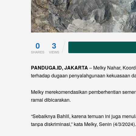
0
3
SHARES
VIEWS
PANDUGA.ID, JAKARTA
– Melky Nahar, Koord
terhadap dugaan penyalahgunaan kekuasaan dala
Melky merekomendasikan pemberhentian sement
ramai dibicarakan.
“Sebaiknya Bahlil, karena temuan ini juga menu
tanpa diskriminasi,” kata Melky, Senin (4/3/2024).