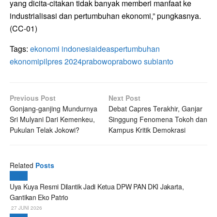
yang dicita-citakan tidak banyak memberi manfaat ke
industrialisasi dan pertumbuhan ekonomi,” pungkasnya.
(CC-01)
Tags:
ekonomi indonesia
ideas
pertumbuhan
ekonomi
pilpres 2024
prabowo
prabowo subianto
Previous Post
Next Post
Gonjang-ganjing Mundurnya
Debat Capres Terakhir, Ganjar
Sri Mulyani Dari Kemenkeu,
Singgung Fenomena Tokoh dan
Pukulan Telak Jokowi?
Kampus Kritik Demokrasi
Related
Posts
Politik
Uya Kuya Resmi Dilantik Jadi Ketua DPW PAN DKI Jakarta,
Gantikan Eko Patrio
27 JUNI 2026