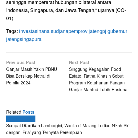
sehingga mempererat hubungan bilateral antara
Indonesia, Singapura, dan Jawa Tengah,” ujarnya.(CC-
01)
Tags:
investasi
nana sudjana
pemprov jateng
pj gubernur
jateng
singapura
Previous Post
Next Post
Ganjar Masih Yakin PBNU
Singgung Kegagalan Food
Bisa Bersikap Netral di
Estate, Ratna Kinasih Sebut
Pemilu 2024
Program Ketahanan Pangan
Ganjar-Mahfud Lebih Rasional
Related
Posts
Breaking News
Sempat Dijanjikan Lamborgini, Wanita di Malang Tertipu Nikah Siri
dengan ‘Pria’ yang Ternyata Perempuan