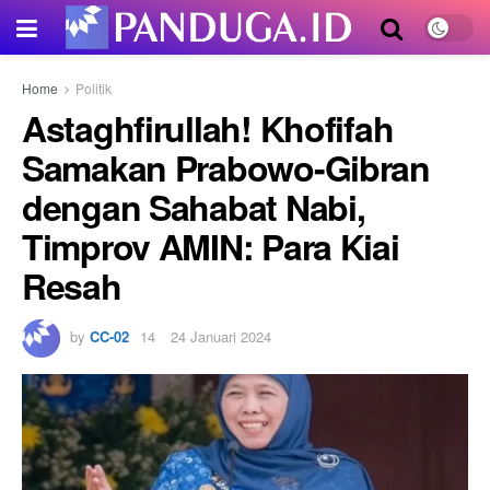
Home
Politik
Astaghfirullah! Khofifah
Samakan Prabowo-Gibran
dengan Sahabat Nabi,
Timprov AMIN: Para Kiai
Resah
by
CC-02
24 Januari 2024