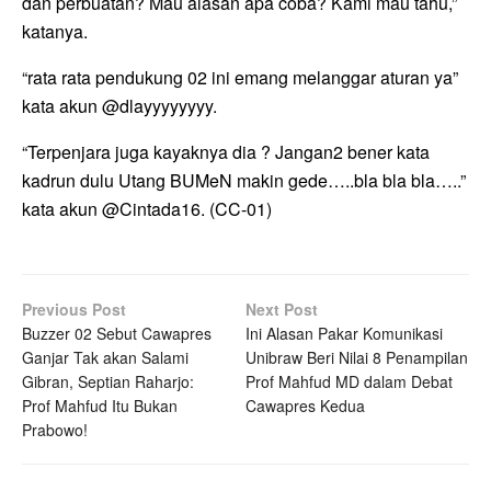
dan perbuatan? Mau alasan apa coba? Kami mau tahu,”
katanya.
“rata rata pendukung 02 ini emang melanggar aturan ya”
kata akun @dlayyyyyyyy.
“Terpenjara juga kayaknya dia ? Jangan2 bener kata
kadrun dulu Utang BUMeN makin gede…..bla bla bla…..”
kata akun @Cintada16. (CC-01)
Previous Post
Next Post
Buzzer 02 Sebut Cawapres
Ini Alasan Pakar Komunikasi
Ganjar Tak akan Salami
Unibraw Beri Nilai 8 Penampilan
Gibran, Septian Raharjo:
Prof Mahfud MD dalam Debat
Prof Mahfud Itu Bukan
Cawapres Kedua
Prabowo!