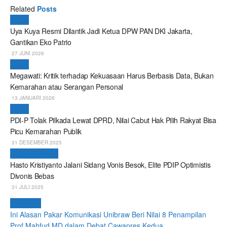
Related
Posts
Politik
Uya Kuya Resmi Dilantik Jadi Ketua DPW PAN DKI Jakarta,
Gantikan Eko Patrio
27 JUNI 2026
Politik
Megawati: Kritik terhadap Kekuasaan Harus Berbasis Data, Bukan
Kemarahan atau Serangan Personal
13 JANUARI 2026
Politik
PDI-P Tolak Pilkada Lewat DPRD, Nilai Cabut Hak Pilih Rakyat Bisa
Picu Kemarahan Publik
31 DESEMBER 2025
Breaking News
Hasto Kristiyanto Jalani Sidang Vonis Besok, Elite PDIP Optimistis
Divonis Bebas
31 JULI 2025
Next Post
Ini Alasan Pakar Komunikasi Unibraw Beri Nilai 8 Penampilan
Prof Mahfud MD dalam Debat Cawapres Kedua