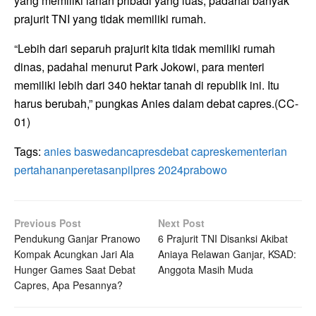
yang memiliki lahan pribadi yang luas, padahal banyak
prajurit TNI yang tidak memiliki rumah.
“Lebih dari separuh prajurit kita tidak memiliki rumah
dinas, padahal menurut Park Jokowi, para menteri
memiliki lebih dari 340 hektar tanah di republik ini. Itu
harus berubah,” pungkas Anies dalam debat capres.(CC-
01)
Tags:
anies baswedan
capres
debat capres
kementerian
pertahanan
peretasan
pilpres 2024
prabowo
Previous Post
Next Post
Pendukung Ganjar Pranowo
6 Prajurit TNI Disanksi Akibat
Kompak Acungkan Jari Ala
Aniaya Relawan Ganjar, KSAD:
Hunger Games Saat Debat
Anggota Masih Muda
Capres, Apa Pesannya?