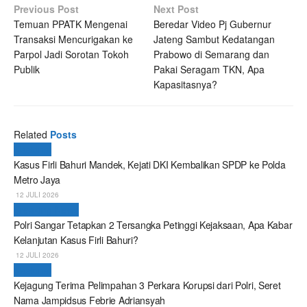
Previous Post
Next Post
Temuan PPATK Mengenai
Beredar Video Pj Gubernur
Transaksi Mencurigakan ke
Jateng Sambut Kedatangan
Parpol Jadi Sorotan Tokoh
Prabowo di Semarang dan
Publik
Pakai Seragam TKN, Apa
Kapasitasnya?
Related
Posts
Nasional
Kasus Firli Bahuri Mandek, Kejati DKI Kembalikan SPDP ke Polda
Metro Jaya
12 JULI 2026
Breaking News
Polri Sangar Tetapkan 2 Tersangka Petinggi Kejaksaan, Apa Kabar
Kelanjutan Kasus Firli Bahuri?
12 JULI 2026
Nasional
Kejagung Terima Pelimpahan 3 Perkara Korupsi dari Polri, Seret
Nama Jampidsus Febrie Adriansyah