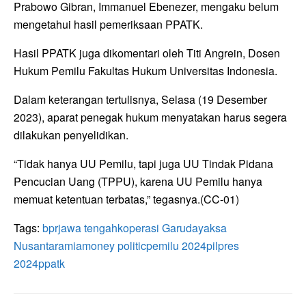
Prabowo Gibran, Immanuel Ebenezer, mengaku belum
mengetahui hasil pemeriksaan PPATK.
Hasil PPATK juga dikomentari oleh Titi Angrein, Dosen
Hukum Pemilu Fakultas Hukum Universitas Indonesia.
Dalam keterangan tertulisnya, Selasa (19 Desember
2023), aparat penegak hukum menyatakan harus segera
dilakukan penyelidikan.
“Tidak hanya UU Pemilu, tapi juga UU Tindak Pidana
Pencucian Uang (TPPU), karena UU Pemilu hanya
memuat ketentuan terbatas,” tegasnya.(CC-01)
Tags:
bpr
jawa tengah
koperasi Garudayaksa
Nusantara
mia
money politic
pemilu 2024
pilpres
2024
ppatk