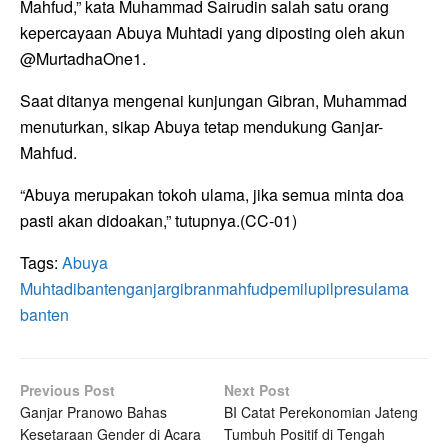
Mahfud,” kata Muhammad Sairudin salah satu orang
kepercayaan Abuya Muhtadi yang diposting oleh akun
@MurtadhaOne1.
Saat ditanya mengenai kunjungan Gibran, Muhammad
menuturkan, sikap Abuya tetap mendukung Ganjar-
Mahfud.
“Abuya merupakan tokoh ulama, jika semua minta doa
pasti akan didoakan,” tutupnya.(CC-01)
Tags:
Abuya
Muhtadi
banten
ganjar
gibran
mahfud
pemilu
pilpres
ulama
banten
Previous Post
Next Post
Ganjar Pranowo Bahas
BI Catat Perekonomian Jateng
Kesetaraan Gender di Acara
Tumbuh Positif di Tengah