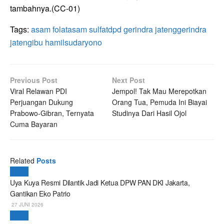
tambahnya.(CC-01)
Tags:
asam folat
asam sulfat
dpd gerindra jateng
gerindra
jateng
ibu hamil
sudaryono
Previous Post
Next Post
Viral Relawan PDI
Jempol! Tak Mau Merepotkan
Perjuangan Dukung
Orang Tua, Pemuda Ini Biayai
Prabowo-Gibran, Ternyata
Studinya Dari Hasil Ojol
Cuma Bayaran
Related
Posts
Politik
Uya Kuya Resmi Dilantik Jadi Ketua DPW PAN DKI Jakarta,
Gantikan Eko Patrio
27 JUNI 2026
Politik