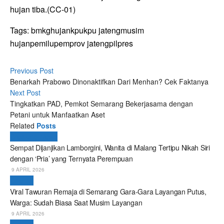
hujan tiba.(CC-01)
Tags:
bmkg
hujan
kpu
kpu jateng
musim
hujan
pemilu
pemprov jateng
pilpres
Previous Post
Benarkah Prabowo Dinonaktifkan Dari Menhan? Cek Faktanya
Next Post
Tingkatkan PAD, Pemkot Semarang Bekerjasama dengan
Petani untuk Manfaatkan Aset
Related
Posts
Breaking News
Sempat Dijanjikan Lamborgini, Wanita di Malang Tertipu Nikah Siri
dengan ‘Pria’ yang Ternyata Perempuan
9 APRIL 2026
Daerah
Viral Tawuran Remaja di Semarang Gara-Gara Layangan Putus,
Warga: Sudah Biasa Saat Musim Layangan
9 APRIL 2026