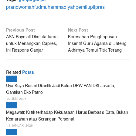
pranowo
mahfud
muhammadiyah
pemilu
pilpres
Previous Post
Next Post
ASN Boyolali Diminta Iuran
Keresahan Penghapusan
untuk Menangkan Capres,
Insentif Guru Agama di Jateng
Ini Respons Ganjar
Akhirnya Temui Titik Terang
Related
Posts
Politik
Uya Kuya Resmi Dilantik Jadi Ketua DPW PAN DKI Jakarta,
Gantikan Eko Patrio
27 JUNI 2026
Politik
Megawati: Kritik terhadap Kekuasaan Harus Berbasis Data, Bukan
Kemarahan atau Serangan Personal
13 JANUARI 2026
Politik