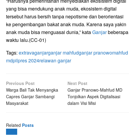
“Harusnya pemerintahan menyediakan ekosistem digital
yang bisa mendukung anak muda, ekosistem digital
tersebut harus bersih tanpa nepotisme dan berorientasi
ke pengembangan bakat anak muda. Karena saya yakin
anak muda bisa menguasai dunia,” kata
Ganjar
beberapa
waktu lalu.(CC-01)
Tags:
extravaganjar
ganjar mahfud
ganjar pranowo
mahfud
md
pilpres 2024
relawan ganjar
Previous Post
Next Post
Warga Bali Tak Menyangka
Ganjar Pranowo-Mahfud MD
Capres Ganjar Sambangi
Tonjolkan Aspek Digitalisasi
Masyarakat
dalam Visi Misi
Related
Posts
Politik