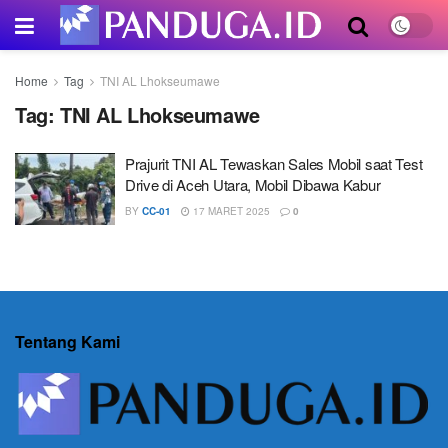
Home
Tag
TNI AL Lhokseumawe
Tag:
TNI AL Lhokseumawe
Prajurit TNI AL Tewaskan Sales Mobil saat Test
Drive di Aceh Utara, Mobil Dibawa Kabur
BY
CC-01
17 MARET 2025
0
Tentang Kami