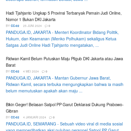
Hadi Tjahjanto Ungkap 5 Provinsi Terbanyak Pemain Judi Online,
Nomor 1 Bukan DKI Jakarta
BY
CC-02
25 JUNI 2024
0
PANDUGA.ID, JAKARTA - Menteri Koordinator Bidang Politik,
Hukum, dan Keamanan (Menko Polhukam) sekaligus Ketua
Satgas Judi Online Hadi Tjahjanto mengatakan, ...
Ridwan Kamil Belum Putuskan Maju Pilgub DKI Jakarta atau Jawa
Barat
BY
CC-02
4 MEI 2024
0
PANDUGA.ID, JAKARTA - Mantan Gubernur Jawa Barat,
Ridwan Kamil, secara terbuka mengungkapkan bahwa ia masih
belum memutuskan apakah akan maju ...
Bikin Geger! Belasan Satpol PP Garut Deklarasi Dukung Prabowo-
Gibran
BY
CC-02
4 JANUARI 2024
0
PANDUGA.ID, SEMARANG - Sebuah video viral di media sosial
yang memperlihatkan aksi puluhan personel Satpol PP Garut