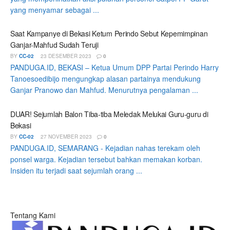
yang menyamar sebagai ...
Saat Kampanye di Bekasi Ketum Perindo Sebut Kepemimpinan
Ganjar-Mahfud Sudah Teruji
BY
CC-02
23 DESEMBER 2023
0
PANDUGA.ID, BEKASI – Ketua Umum DPP Partai Perindo Harry
Tanoesoedibijo mengungkap alasan partainya mendukung
Ganjar Pranowo dan Mahfud. Menurutnya pengalaman ...
DUAR! Sejumlah Balon Tiba-tiba Meledak Melukai Guru-guru di
Bekasi
BY
CC-02
27 NOVEMBER 2023
0
PANDUGA.ID, SEMARANG - Kejadian nahas terekam oleh
ponsel warga. Kejadian tersebut bahkan memakan korban.
Insiden itu terjadi saat sejumlah orang ...
Tentang Kami